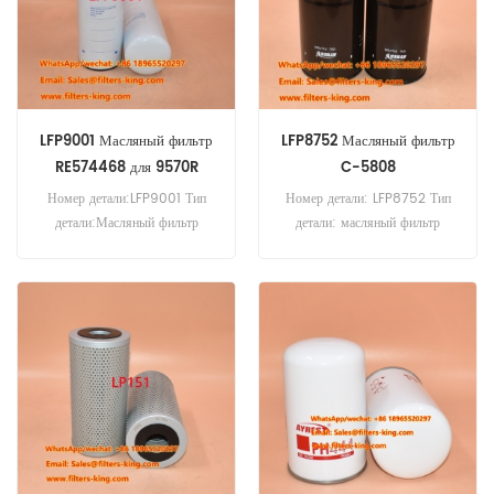
LFP9001 Масляный фильтр
LFP8752 Масляный фильтр
RE574468 для 9570R
C-5808
Номер детали:LFP9001 Тип
Номер детали: LFP8752 Тип
детали:Масляный фильтр
детали: масляный фильтр
Бренд:Luberfiner Замена
Бренд: Luberfiner
Минимальный заказ: 60 шт.
Replacement Минимальный
LFP9001 Перекрестная ссылка
заказ: 60 шт.
на масляный фильтр
RE574468 Используется для
John Deere 9570R 9570RT
9620R 9620RX.