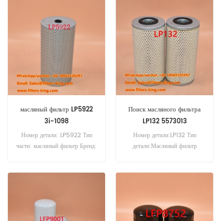
перекрестная ссылка 600-211-
Поперечная ссылка 299634
6630 Использование для
Использование для двигателя
Komatsu 4D105 4D92 4D94
Cummins.
D20A D20P D20Q D20S D21A
D2 P.
масляный фильтр LP5922
Поиск масляного фильтра
3i-1098
LP132 5573013
Номер детали: LP5922 Тип
Номер детали:LP132 Тип
части: масляный фильтр Бренд:
детали:Масляный фильтр
замена Luberfiner MOQ: 60
Бренд:Luberfiner Замена
шт
Минимальный заказ: 60 шт.