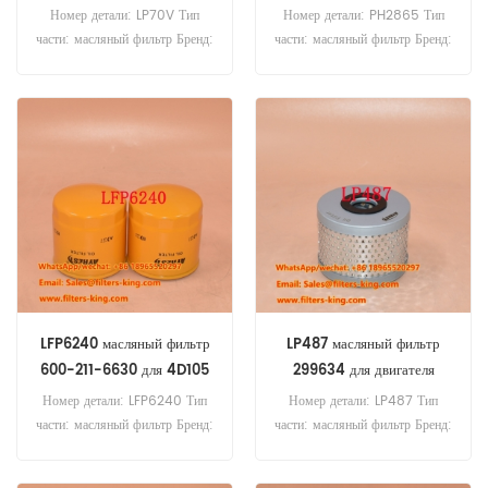
Номер детали: LP70V Тип
Номер детали: PH2865 Тип
части: масляный фильтр Бренд:
части: масляный фильтр Бренд:
замена Luberfiner MOQ: 60
замена Luberfiner MOQ: 60
шт LP70V масляный фильтр.
шт PH2865 Нефтяной фильтр
Поперечная ссылка 243156
перекрестный эталон 16444-
Использование для Orenstein
14300 Использование для
& Koppel A50.
грузовика.
LFP6240 масляный фильтр
LP487 масляный фильтр
600-211-6630 для 4D105
299634 для двигателя
Номер детали: LFP6240 Тип
Номер детали: LP487 Тип
части: масляный фильтр Бренд:
части: масляный фильтр Бренд:
замена Luberfiner MOQ: 60
замена Luberfiner MOQ: 60
шт LFP6240 Нефтяной фильтр
шт LP487 Масляный фильтр