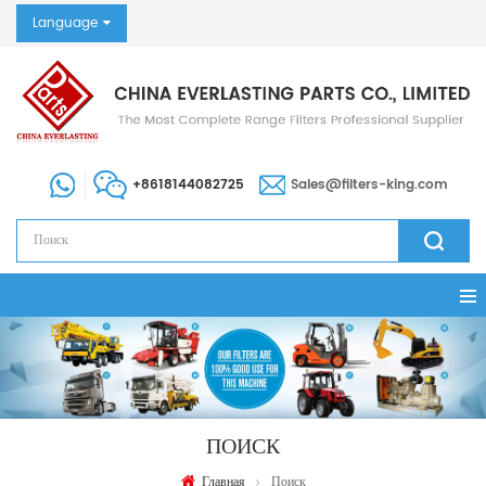
Language
+8618144082725
Sales@filters-king.com
ПОИСК
Главная
Поиск