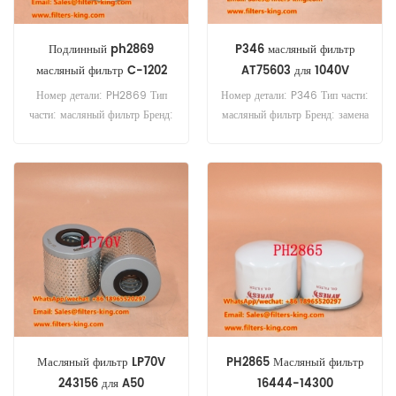
Подлинный ph2869
P346 масляный фильтр
масляный фильтр C-1202
AT75603 для 1040V
Номер детали: PH2869 Тип
Номер детали: P346 Тип части:
части: масляный фильтр Бренд:
масляный фильтр Бренд: замена
замена Luberfiner MOQ: 60
Luberfiner MOQ: 60 шт P346
шт
Нефтяной фильтр перекрестной
ссылки AT75603 для Джона
Дира 1020 1040V 1072 1075
1085 1130 1350 1520 1550
1630 1640 1640F 1750 1830
1840 1850.
Масляный фильтр LP70V
PH2865 Масляный фильтр
243156 для A50
16444-14300