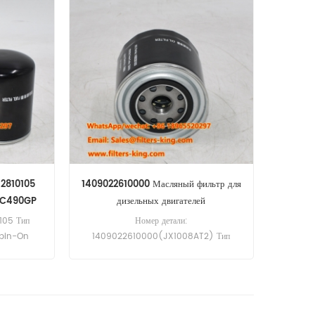
32810105
1409022610000 Масляный фильтр для
 QC490GP
дизельных двигателей
105 Тип
Номер детали:
Spin-On
1409022610000(JX1008AT2) Тип
нимальный
детали:Масляный фильтр Бренд:Quanchai
фильтр
Замена Минимальный заказ: 60 шт.
я ссылка
уется для
P.