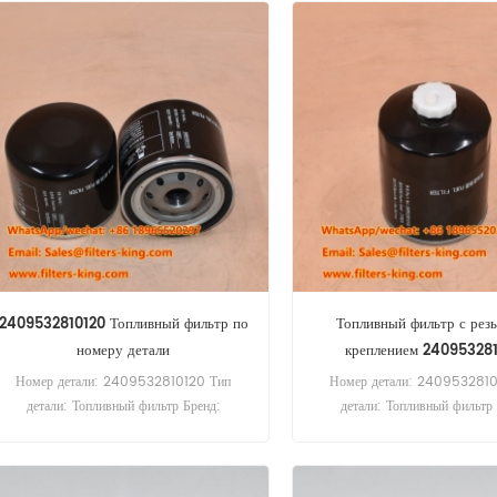
2409532810120 Топливный фильтр по
Топливный фильтр с рез
номеру детали
креплением 24095328
Номер детали: 2409532810120 Тип
Номер детали: 2409532810
детали: Топливный фильтр Бренд:
детали: Топливный фильтр 
Quanchai Replacement Минимальный
Quanchai Replacement Ми
заказ: 60 шт. Совместимость: Quanchai
заказ: 60 шт.
Engine.