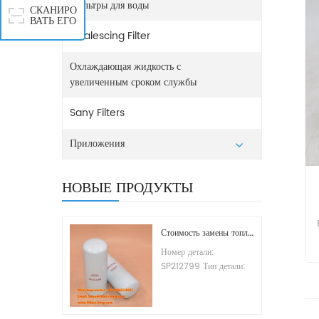
Фильтры для воды
СКАНИРО
ВАТЬ ЕГО
Coalescing Filter
Охлаждающая жидкость с
увеличенным сроком службы
Sany Filters
Приложения
НОВЫЕ ПРОДУКТЫ
Стоимость замены топливного фильтра SP212799
Номер детали:
SP212799 Тип детали:
Фильтрующий элемент
топливной системы
Бренд: Liugong