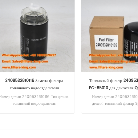
2409532810116 Замена фильтра
Топливный фильтр 24095
топливного водоотделителя
FC-85010 для двигателя
Номер детали:2409532810116 Тип детали:
Номер детали:2409532810
топливный водоотделитель
детали: топливный фильтр 
Бренд:Quanchai Замена Минимальный
Бренд:Quanchai Замена Ми
заказ: 60 шт.
заказ: 60 шт. Топливный 
2409532810105 Перекрестна
2409532810105-BW Использ
Quanchai QC490G