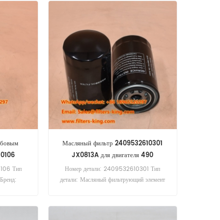
ьбовым
Масляный фильтр 2409532610301
10106
JX0813A для двигателя 490
106 Тип
Номер детали: 2409532610301 Тип
Бренд:
детали: Масляный фильтрующий элемент
нимальный
Бренд: Quanchai Replacement
Минимальный заказ: 60 шт.
Совместимость: двигатель Quanchai 490.