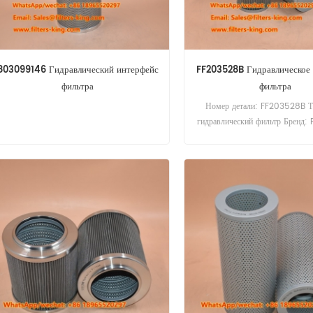
803099146 Гидравлический интерфейс
FF203528B Гидравлическое 
фильтра
фильтра
Номер детали: FF203528B Ти
гидравлический фильтр Бренд: F
замена MOQ: 60pc