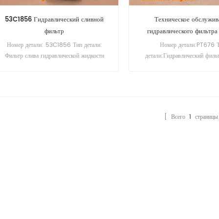
53C1856 Гидравлический сливной
Техническое обслужив
фильтр
гидравлического фильтр
Номер детали: 53C1856 Тип детали:
Номер детали:PT676 
Фильтр слива гидравлической жидкости
детали:Гидравлический фил
Бренд: Liugong Replacement
элемент Бренд:Baldwin Rep
Минимальный заказ: 60 шт.
Минимальный заказ:60
Совместимость: Оборудование Liugong.
[ Всего
1
страницы