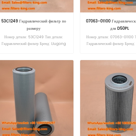
53C1249 Гидравлический фильтр по
07063-01100 Гидравлическ
размеру
для D50PL
Номер детали: 53C1249 Тип детали:
Номер детали: 07063-01100 Т
Гидравлический фильтр Бренд: Liugong
Гидравлический фильтр Бренд
Replacement Минимальный заказ: 60 шт.
сменный блок Минимальный зак
07063-01100 Гидравлически
аналог P557380 HF6101. Под
Komatsu D155 D50A D50
PC100 PC100-1 PC100-2 
PC150LC PC160 PC1600-1
WA180-3 WA300-1