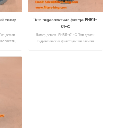
ий фильтр
Цена гидравлического фильтра PH511-
01-C
ип детали:
Номер детали: PH511-01-C Тип детали:
: Komatsu,
Гидравлический фильтрующий элемент
аз: 60 шт.
Бренд: Hilco, сменный блок Минимальный
й фильтр,
заказ: 60 шт.
ходит для
P D50PL
PC100-3
 PW170-6
.