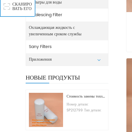
Фильтры для воды
СКАНИРО
ВАТЬ ЕГО
Coalescing Filter
Охлаждающая жидкость с
увеличенным сроком службы
Sany Filters
Приложения
НОВЫЕ ПРОДУКТЫ
Стоимость замены топливного фильтра SP212799
Номер детали:
SP212799 Тип детали:
Фильтрующий элемент
топливной системы
Бренд: Liugong