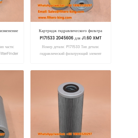
изменение
Картридж гидравлического фильтра
P171533 2045606 для J1.60 XMT
п части:
Номер детали: P171533 Тип детали:
ilterFinder
гидравлический фильтрующий элемент
s
Бренд: Donaldson Replacement
Минимальный заказ: 60 шт. Картридж
гидравлического фильтра P171533,
перекрестная ссылка 2045606,
используется для Hyster J1.60 XMT.