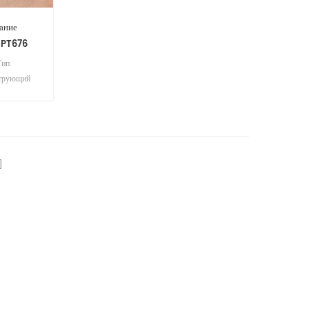
ание
а PT676
Тип
ьтрующий
lacement
 шт
]