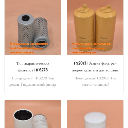
заказ: 20 шт.
заказ: 20 шт.
Тип гидравлических
FS20131 Замена фильтра-
фильтров HF6278
водоотделителя для топлива
Номер детали: HF6278 Тип
Номер детали: FS20131 Тип
детали: Гидравлический фильтр
детали: топливный
Бренд: Fleetguard
водоотделитель Бренд:
Replacement Минимальный
Fleetguard Replacement
заказ: 60 шт.
Минимальный заказ: 60 шт.