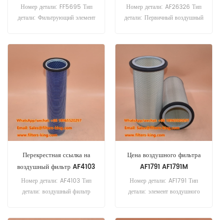
75CF250 XF105.460
Номер детали: FF5695 Тип
Номер детали: AF26326 Тип
детали: Фильтрующий элемент
детали: Первичный воздушный
для дизельного топлива Бренд:
фильтр Бренд: Fleetguard
Fleetguard Replacement
Replacement Минимальный
Минимальный заказ: 60 шт.
заказ: 20 шт.
Топливный фильтр FF5695
Перекрестная ссылка
Использование для DAF
75CF250 75CF310 75CF360
85CF360 85CF410
85CF460 85CF510
XF105.410 XF105.460
XF105.510.
Перекрестная ссылка на
Цена воздушного фильтра
воздушный фильтр AF4103
AF1791 AF1791M
Номер детали: AF4103 Тип
Номер детали: AF1791 Тип
детали: воздушный фильтр
детали: элемент воздушного
Бренд: Fleetguard
фильтра Бренд: Fleetguard
Replacement Минимальный
Replacement Минимальный