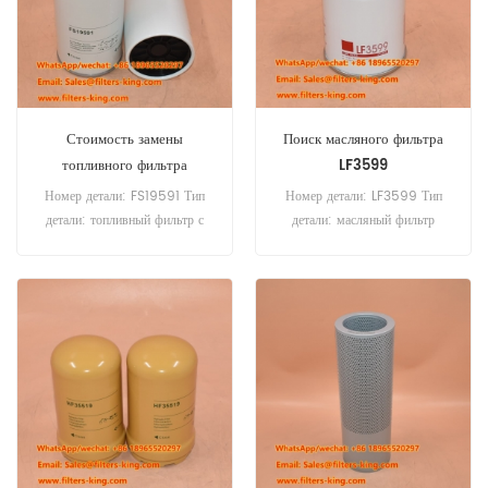
Стоимость замены
Поиск масляного фильтра
топливного фильтра
LF3599
FS19591
Номер детали: FS19591 Тип
Номер детали: LF3599 Тип
детали: топливный фильтр с
детали: масляный фильтр
навинчиваемым креплением
Бренд: Fleetguard
Бренд: Fleetguard
Replacement Минимальный
Replacement Минимальный
заказ: 60 шт.
заказ: 60 шт.