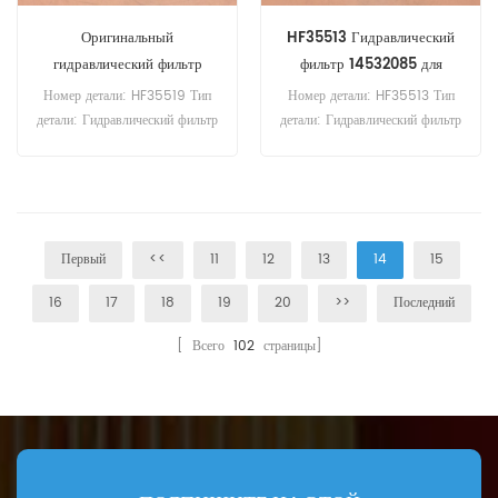
Оригинальный
HF35513 Гидравлический
гидравлический фильтр
фильтр 14532085 для
HF35519
EC140B
Номер детали: HF35519 Тип
Номер детали: HF35513 Тип
детали: Гидравлический фильтр
детали: Гидравлический фильтр
Бренд: Fleetguard
Бренд: Fleetguard
Replacement Минимальный
Replacement Минимальный
заказ: 60 шт.
заказ: 60 шт.
Первый
<<
11
12
13
14
15
16
17
18
19
20
>>
Последний
[ Всего
102
страницы]