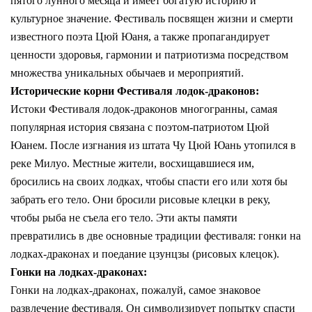
пятого лунного месяца и имеет богатую историю и
культурное значение. Фестиваль посвящен жизни и смерти
известного поэта Цюй Юаня, а также пропагандирует
ценности здоровья, гармонии и патриотизма посредством
множества уникальных обычаев и мероприятий.
Исторические корни Фестиваля лодок-драконов:
Истоки Фестиваля лодок-драконов многогранны, самая
популярная история связана с поэтом-патриотом Цюй
Юанем. После изгнания из штата Чу Цюй Юань утопился в
реке Милуо. Местные жители, восхищавшиеся им,
бросились на своих лодках, чтобы спасти его или хотя бы
забрать его тело. Они бросили рисовые клецки в реку,
чтобы рыба не съела его тело. Эти акты памяти
превратились в две основные традиции фестиваля: гонки на
лодках-драконах и поедание цзунцзы (рисовых клецок).
Гонки на лодках-драконах:
Гонки на лодках-драконах, пожалуй, самое знаковое
развлечение фестиваля. Он символизирует попытку спасти