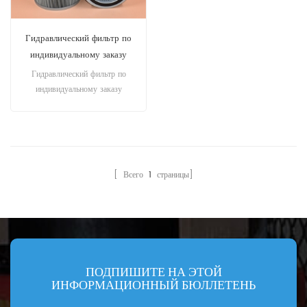
Гидравлический фильтр по
индивидуальному заказу
TL368E/5
Гидравлический фильтр по
индивидуальному заказу
TL368E/5 Высота: 285 мм,
наружный диаметр (внешний
диаметр): 150 мм, внутренний
диаметр (внутренний диаметр):
110 мм
[ Всего
1
страницы]
ПОДПИШИТЕ НА ЭТОЙ
ИНФОРМАЦИОННЫЙ БЮЛЛЕТЕНЬ