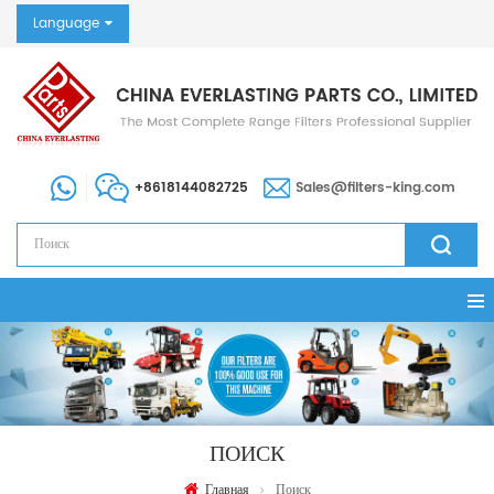
Language
+8618144082725
Sales@filters-king.com
ПОИСК
Главная
Поиск